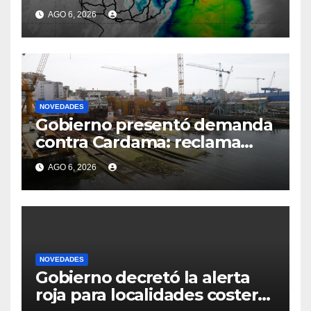
costeras de Canelones,
AGO 6, 2026
Maldonado y Rocha y qué
pasa con las clases
NOVEDADES
Gobierno presentó demanda
contra Cardama: reclama
cifras millonarias por
AGO 6, 2026
perjuicios al Estado y detalla
“dolo”, “mala fe” y una
“fachada” fraudulenta para
las garantías
NOVEDADES
Gobierno decretó la alerta
roja para localidades costeras