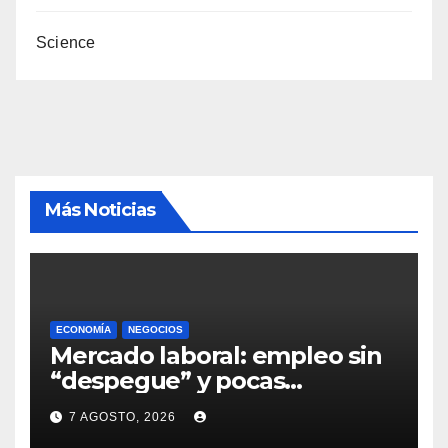
Science
Más Noticias
ECONOMÍA
NEGOCIOS
Mercado laboral: empleo sin
“despegue” y pocas
expectativas empresariales
7 AGOSTO, 2026
sobre aumento de personal