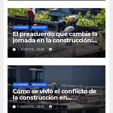
ECONOMÍA
NEGOCIOS
El preacuerdo que cambia la
jornada en la construcción:
menos horas, subas reales y
7 AGOSTO, 2026
convenio hasta 2031
ECONOMÍA
NEGOCIOS
Cómo se vivió el conflicto de
la construcción en
Maldonado, un
7 AGOSTO, 2026
departamento donde el