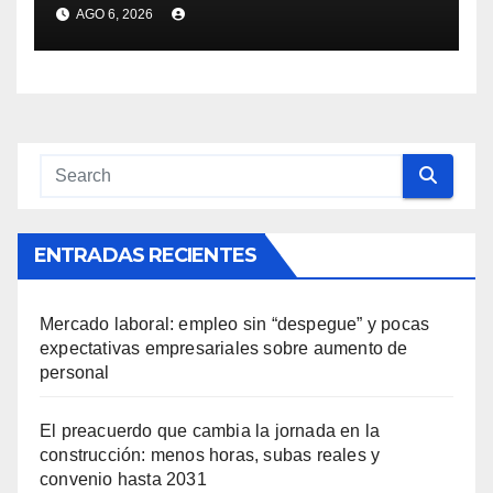
de Canelones, Maldonado y
AGO 6, 2026
Rocha ante la llegada del
ciclón extratropical
ENTRADAS RECIENTES
Mercado laboral: empleo sin “despegue” y pocas
expectativas empresariales sobre aumento de
personal
El preacuerdo que cambia la jornada en la
construcción: menos horas, subas reales y
convenio hasta 2031