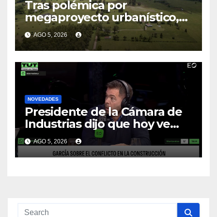
Tras polémica por
megaproyecto urbanístico,
Ambiente emitirá decreto
AGO 5, 2026
para incluir a los Bañados de
Carrasco entre humedales
protegidos
NOVEDADES
Presidente de la Cámara de
Industrias dijo que hoy ve
“inviable” la reducción de la
AGO 5, 2026
jornada laboral en el sector