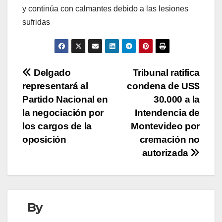
y continúa con calmantes debido a las lesiones
sufridas
Navegación
Delgado
Tribunal ratifica
representará al
condena de US$
de
Partido Nacional en
30.000 a la
entradas
la negociación por
Intendencia de
los cargos de la
Montevideo por
oposición
cremación no
autorizada
By