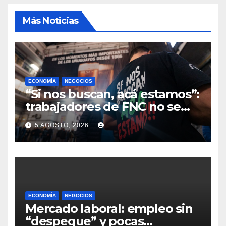
Más Noticias
ECONOMÍA
NEGOCIOS
“Si nos buscan, acá estamos”:
trabajadores de FNC no se
reintegran a sus tareas en
5 AGOSTO, 2026
Montevideo y sindicato exige
definiciones a la empresa
ECONOMÍA
NEGOCIOS
Mercado laboral: empleo sin
“despegue” y pocas