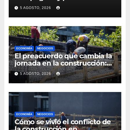
expectativas empresariales
5 AGOSTO, 2026
sobre aumento de personal
ECONOMÍA
NEGOCIOS
El preacuerdo que cambia la
jornada en la construcción:
menos horas, subas reales y
5 AGOSTO, 2026
convenio hasta 2031
ECONOMÍA
NEGOCIOS
Cómo se vivió el conflicto de
la construcción en