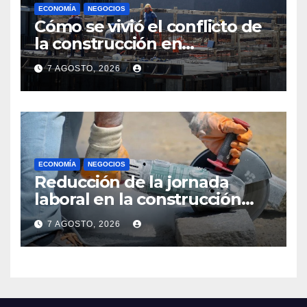
ECONOMÍA
NEGOCIOS
Cómo se vivió el conflicto de
la construcción en
Maldonado, un
7 AGOSTO, 2026
departamento donde el
sector tiene sus
particularidades
ECONOMÍA
NEGOCIOS
Reducción de la jornada
laboral en la construcción
reaviva polémica entre
7 AGOSTO, 2026
empresarios y sindicatos