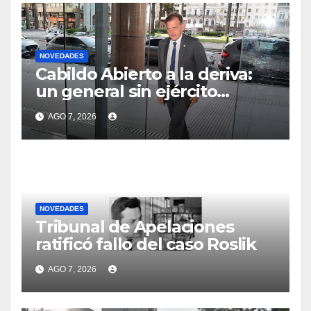
NOVEDADES
Cabildo Abierto a la deriva:
un general sin ejército
tiroteado por sus dos
AGO 7, 2026
soldados
NOVEDADES
Tribunal de Apelaciones
ratificó fallo del caso Roslik
AGO 7, 2026