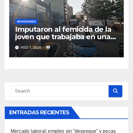
NOVEDADES
Imputaron al femicida de la
joven que trabajaba en una
veterinaria en Tres Cruces:
AGO 7, 2026
testigos afirmaron que
mantenían una relación
afectiva
ENTRADAS RECIENTES
Mercado laboral: empleo sin “despegue” y pocas