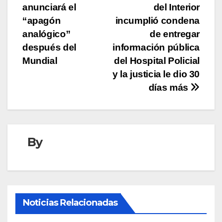
de
anunciará el
del Interior
entradas
“apagón
incumplió condena
analógico”
de entregar
después del
información pública
Mundial
del Hospital Policial
y la justicia le dio 30
días más
By
Noticias Relacionadas