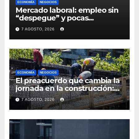
ECONOMÍA
NEGOCIOS
Mercado laboral: empleo sin
“despegue” y pocas
expectativas empresariales
7 AGOSTO, 2026
sobre aumento de personal
ECONOMÍA
NEGOCIOS
El preacuerdo que cambia la
jornada en la construcción:
menos horas, subas reales y
7 AGOSTO, 2026
convenio hasta 2031