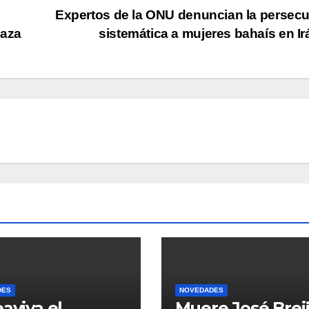
Expertos de la ONU denuncian la persec
Gaza
sistemática a mujeres bahaís en I
DES
NOVEDADES
eaviva el
Muere José Breij