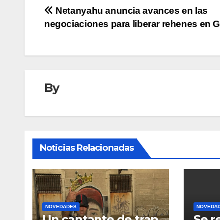
Navegación
Netanyahu anuncia avances en las
negociaciones para liberar rehenes en 
de
entradas
By
Noticias Relacionadas
NOVEDADES
NOVEDA
Un cantante de trap
Se r