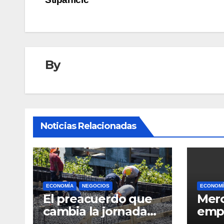
entradas
By
Noticias Relacionadas
ECONOMÍA
NEGOCIOS
ECONOMÍ
El preacuerdo que
Merc
cambia la jornada
empl
en la construcción:
“des