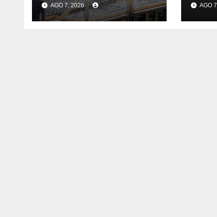
AGO 7, 2026
AGO 7
menos horas, subas
expe
reales y convenio
empr
hasta 2031
sob
pers