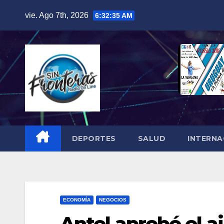
Skip
vie. Ago 7th, 2026
6:32:36 AM
to
content
DEPORTES
SALUD
INTERNA
ECONOMÍA
NEGOCIOS
Antel aprobó el a