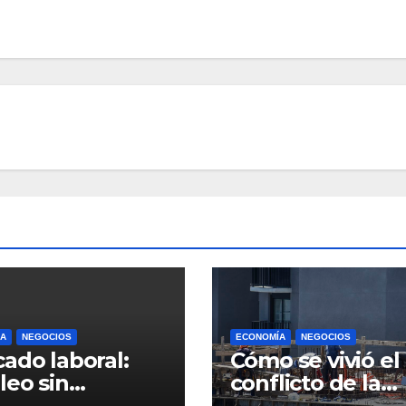
A
NEGOCIOS
ECONOMÍA
NEGOCIOS
ado laboral:
Cómo se vivió el
eo sin
conflicto de la
pegue” y pocas
construcción en