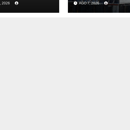
, 2026
AGO 7, 2026
ctativas
Maldonado, un
esariales
departamento
re aumento de
donde el sector
onal
tiene sus
particularidades