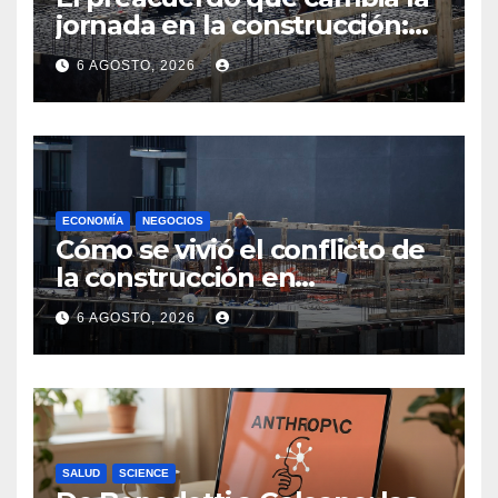
jornada en la construcción:
menos horas, subas reales y
6 AGOSTO, 2026
convenio hasta 2031
ECONOMÍA
NEGOCIOS
Cómo se vivió el conflicto de
la construcción en
Maldonado, un
6 AGOSTO, 2026
departamento donde el
sector tiene sus
particularidades
SALUD
SCIENCE