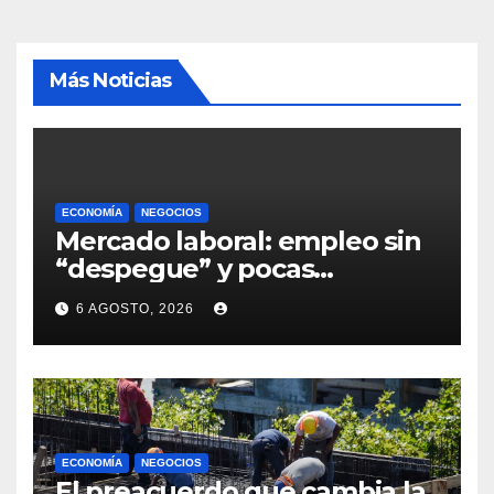
Más Noticias
ECONOMÍA
NEGOCIOS
Mercado laboral: empleo sin
“despegue” y pocas
expectativas empresariales
6 AGOSTO, 2026
sobre aumento de personal
ECONOMÍA
NEGOCIOS
El preacuerdo que cambia la