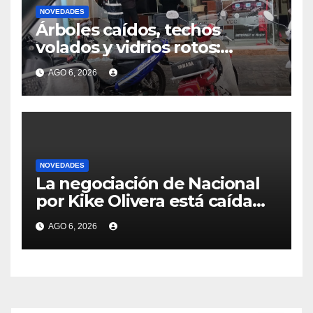
NOVEDADES
Árboles caídos, techos
volados y vidrios rotos:
primeras consecuencias de
AGO 6, 2026
las tormentas y vientos en
todo el país
NOVEDADES
La negociación de Nacional
por Kike Olivera está caída
por diferencias con Gremio,
AGO 6, 2026
club con el se recompuso el
vínculo luego de molestias
en los gaúchos