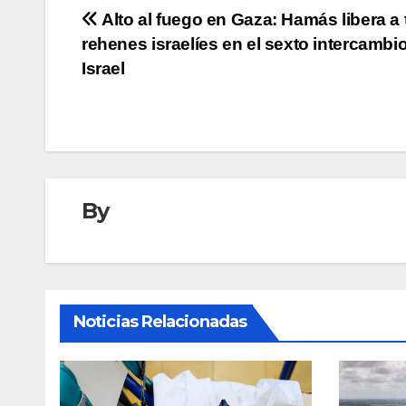
Navegación
Alto al fuego en Gaza: Hamás libera a 
rehenes israelíes en el sexto intercambi
de
Israel
entradas
By
Noticias Relacionadas