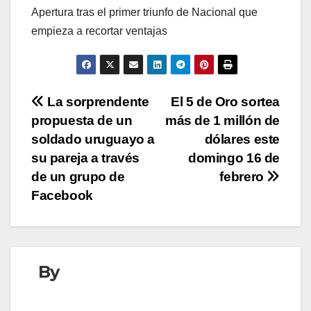
Apertura tras el primer triunfo de Nacional que
empieza a recortar ventajas
Navegación
La sorprendente
El 5 de Oro sortea
propuesta de un
más de 1 millón de
de
soldado uruguayo a
dólares este
entradas
su pareja a través
domingo 16 de
de un grupo de
febrero
Facebook
By