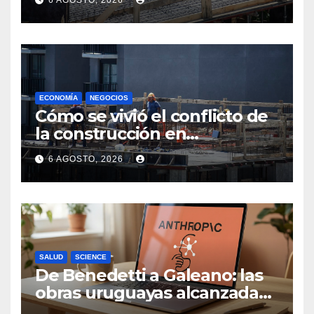
6 AGOSTO, 2026
convenio hasta 2031
ECONOMÍA
NEGOCIOS
Cómo se vivió el conflicto de
la construcción en
Maldonado, un
6 AGOSTO, 2026
departamento donde el
sector tiene sus
particularidades
SALUD
SCIENCE
De Benedetti a Galeano: las
obras uruguayas alcanzadas
por la demanda colectiva de