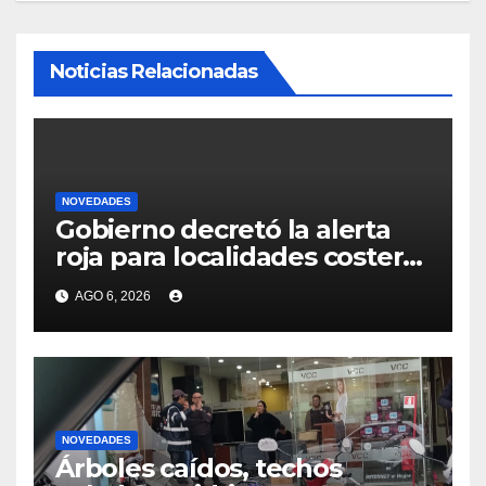
Noticias Relacionadas
NOVEDADES
Gobierno decretó la alerta
roja para localidades costeras
de Canelones, Maldonado y
AGO 6, 2026
Rocha ante la llegada del
ciclón extratropical
NOVEDADES
Árboles caídos, techos