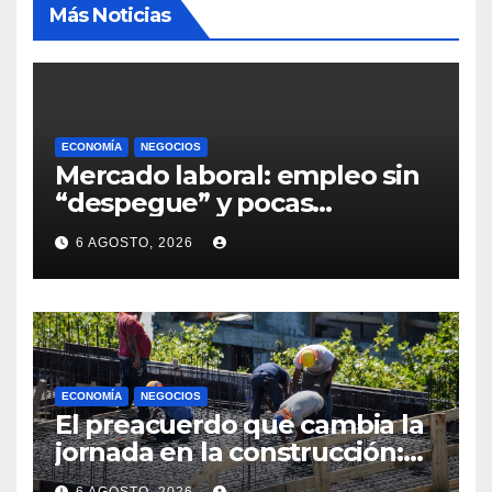
Más Noticias
ECONOMÍA
NEGOCIOS
Mercado laboral: empleo sin
“despegue” y pocas
expectativas empresariales
6 AGOSTO, 2026
sobre aumento de personal
ECONOMÍA
NEGOCIOS
El preacuerdo que cambia la
jornada en la construcción:
menos horas, subas reales y