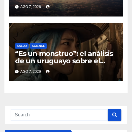
combatir El Niño
AGO 7, 2026
SALUD
SCIENCE
“Es un monstruo”: el análisis
de un uruguayo sobre el
nuevo modelo de video de IA
AGO 7, 2026
que sorprendió al mundo