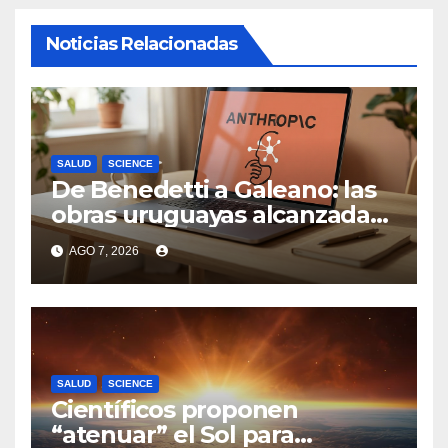
Noticias Relacionadas
SALUD
SCIENCE
De Benedetti a Galeano: las
obras uruguayas alcanzadas
por la demanda colectiva de
AGO 7, 2026
US$ 1.500 millones contra
Anthropic
SALUD
SCIENCE
Científicos proponen
“atenuar” el Sol para