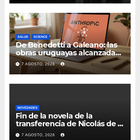
sector tiene sus
particularidades
SALUD
SCIENCE
De Benedetti a Galeano: las
obras uruguayas alcanzadas
por la demanda colectiva de
7 AGOSTO, 2026
US$ 1.500 millones contra
Anthropic
NOVEDADES
Fin de la novela de la
transferencia de Nicolás de la
Cruz a Peñarol: “La operación
7 AGOSTO, 2026
no se podrá concretar en