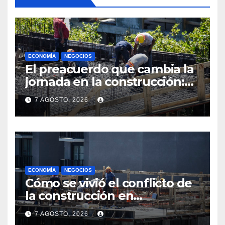
ECONOMÍA
NEGOCIOS
El preacuerdo que cambia la
jornada en la construcción:
menos horas, subas reales y
7 AGOSTO, 2026
convenio hasta 2031
ECONOMÍA
NEGOCIOS
Cómo se vivió el conflicto de
la construcción en
Maldonado, un
7 AGOSTO, 2026
departamento donde el