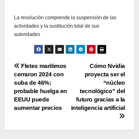
La resolución comprende la suspensión de las
actividades y la sustitución total de sus
autoridades
Navegación
Fletes marítimos
Cómo Nvidia
cerraron 2024 con
proyecta ser el
de
suba de 46%;
“núcleo
entradas
probable huelga en
tecnológico” del
EEUU puede
futuro gracias a la
aumentar precios
inteligencia artificial