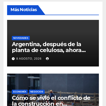
Más Noticias
NOVEDADES
Argentina, después de la
planta de celulosa, ahora
busca cerrar la inversión por
8 AGOSTO, 2026
un nuevo aserradero
ECONOMÍA
NEGOCIOS
Cómo se vivió el conflicto de
la construcción en