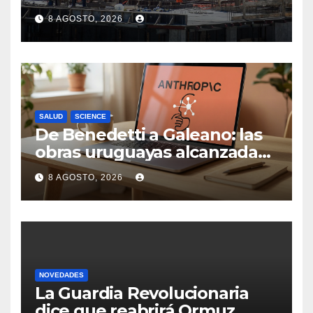
Maldonado, un
8 AGOSTO, 2026
departamento donde el
sector tiene sus
particularidades
SALUD
SCIENCE
De Benedetti a Galeano: las
obras uruguayas alcanzadas
por la demanda colectiva de
8 AGOSTO, 2026
US$ 1.500 millones contra
Anthropic
NOVEDADES
La Guardia Revolucionaria
dice que reabrirá Ormuz