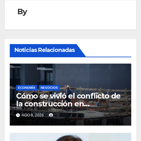
By
Noticias Relacionadas
ECONOMÍA
NEGOCIOS
Cómo se vivió el conflicto de
la construcción en
Maldonado, un
AGO 8, 2026
departamento donde el
sector tiene sus
particularidades