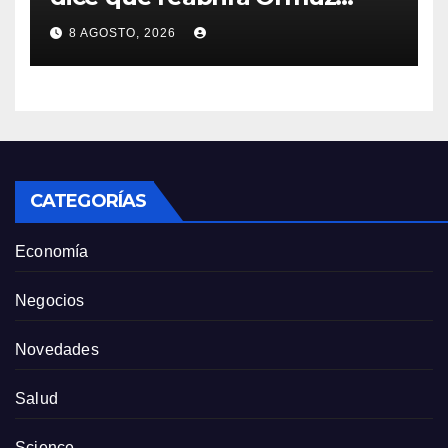
cuando EEUU acepte
8 AGOSTO, 2026
condiciones de Irán
CATEGORÍAS
Economía
Negocios
Novedades
Salud
Science