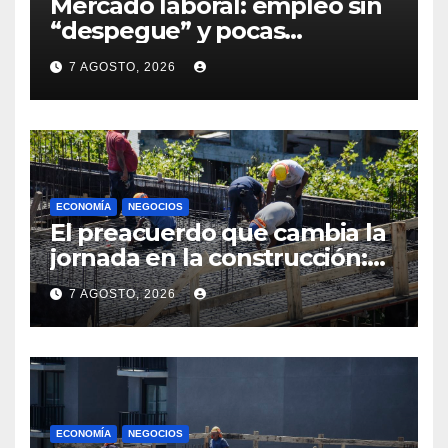
Mercado laboral: empleo sin
“despegue” y pocas
expectativas empresariales
7 AGOSTO, 2026
sobre aumento de personal
ECONOMÍA
NEGOCIOS
El preacuerdo que cambia la
jornada en la construcción:
menos horas, subas reales y
7 AGOSTO, 2026
convenio hasta 2031
ECONOMÍA
NEGOCIOS