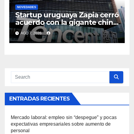
NOVEDADES
Startup uruguaya Zapia cerró
acuerdo con la gigante china
Tencent y busca impulsar la
AGO 7, 2026
instalación de un data center
de la empresa en Uruguay
ENTRADAS RECIENTES
Mercado laboral: empleo sin “despegue” y pocas
expectativas empresariales sobre aumento de
personal