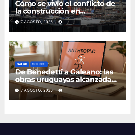
Cómo se vivió el conflicto de
la construcción en
Maldonado, un
7 AGOSTO, 2026
departamento donde el
sector tiene sus
particularidades
SALUD
SCIENCE
De Benedetti a Galeano: las
obras uruguayas alcanzadas
por la demanda colectiva de
7 AGOSTO, 2026
US$ 1.500 millones contra
Anthropic