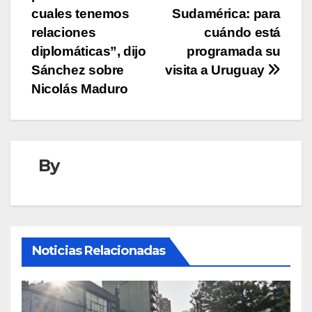
entradas
cuales tenemos
Sudamérica: para
relaciones
cuándo está
diplomáticas”, dijo
programada su
Sánchez sobre
visita a Uruguay
Nicolás Maduro
By
Noticias Relacionadas