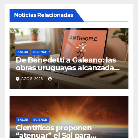
Noticias Relacionadas
SALUD
SCIENCE
De Benedetti a Galeano: las
obras uruguayas alcanzadas
por la demanda colectiva de
AGO 8, 2026
US$ 1.500 millones contra
Anthropic
SALUD
SCIENCE
Científicos proponen
“atenuar” el Sol para