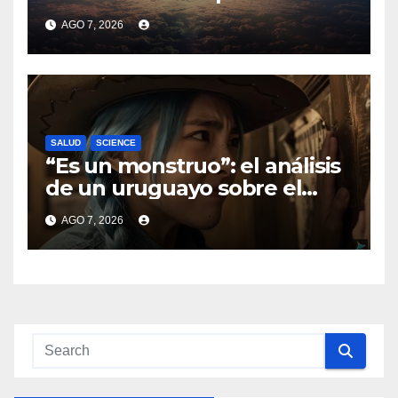
combatir El Niño
AGO 7, 2026
SALUD
SCIENCE
“Es un monstruo”: el análisis
de un uruguayo sobre el
nuevo modelo de video de IA
AGO 7, 2026
que sorprendió al mundo