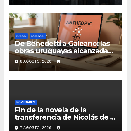
sector tiene sus
particularidades
SALUD
SCIENCE
De Benedetti a Galeano: las
obras uruguayas alcanzadas
por la demanda colectiva de
8 AGOSTO, 2026
US$ 1.500 millones contra
Anthropic
NOVEDADES
Fin de la novela de la
transferencia de Nicolás de la
Cruz a Peñarol: “La operación
7 AGOSTO, 2026