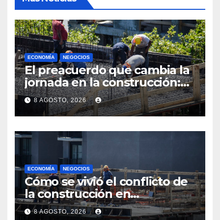
ECONOMÍA
NEGOCIOS
El preacuerdo que cambia la
jornada en la construcción:
menos horas, subas reales y
8 AGOSTO, 2026
convenio hasta 2031
ECONOMÍA
NEGOCIOS
Cómo se vivió el conflicto de
la construcción en
Maldonado, un
8 AGOSTO, 2026
departamento donde el