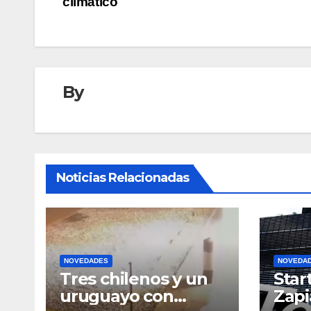
climático
entradas
By
Noticias Relacionadas
NOVEDADES
NOVEDA
Tres chilenos y un
Star
uruguayo con
Zapi