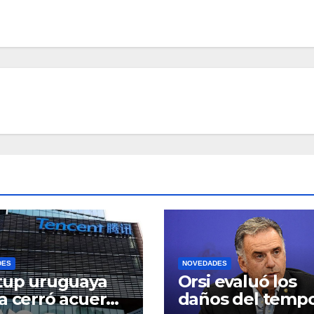
DES
NOVEDADES
tup uruguaya
Orsi evaluó los
a cerró acuerdo
daños del tempo