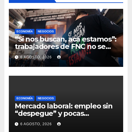
ECONOMÍA
NEGOCIOS
“Si nos buscan, acá estamos”:
trabajadores de FNC no se
reintegran a sus tareas en
6 AGOSTO, 2026
Montevideo y sindicato exige
definiciones a la empresa
ECONOMÍA
NEGOCIOS
Mercado laboral: empleo sin
“despegue” y pocas
expectativas empresariales
6 AGOSTO, 2026
sobre aumento de personal