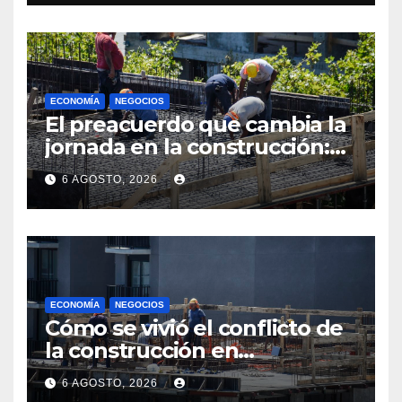
ECONOMÍA
NEGOCIOS
El preacuerdo que cambia la
jornada en la construcción:
menos horas, subas reales y
6 AGOSTO, 2026
convenio hasta 2031
ECONOMÍA
NEGOCIOS
Cómo se vivió el conflicto de
la construcción en
Maldonado, un
6 AGOSTO, 2026
departamento donde el