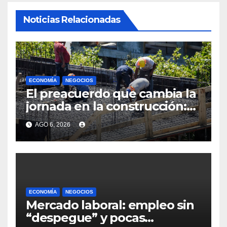
Noticias Relacionadas
ECONOMÍA
NEGOCIOS
El preacuerdo que cambia la
jornada en la construcción:
menos horas, subas reales y
AGO 6, 2026
convenio hasta 2031
ECONOMÍA
NEGOCIOS
Mercado laboral: empleo sin
“despegue” y pocas