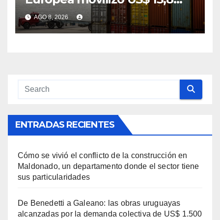
millones en sus primeras 12
AGO 8, 2026
semanas de aplicación
ENTRADAS RECIENTES
Cómo se vivió el conflicto de la construcción en
Maldonado, un departamento donde el sector tiene
sus particularidades
De Benedetti a Galeano: las obras uruguayas
alcanzadas por la demanda colectiva de US$ 1.500