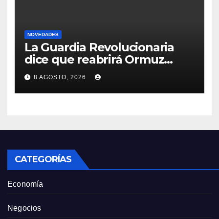
NOVEDADES
La Guardia Revolucionaria
dice que reabrirá Ormuz
cuando EEUU acepte
8 AGOSTO, 2026
condiciones de Irán
CATEGORÍAS
Economía
Negocios