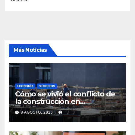
Más Noticias
ECONOMÍA
NEGOCIOS
Cómo se vivió el conflicto de
la construcción en
Maldonado, un
8 AGOSTO, 2026
departamento donde el
sector tiene sus
particularidades