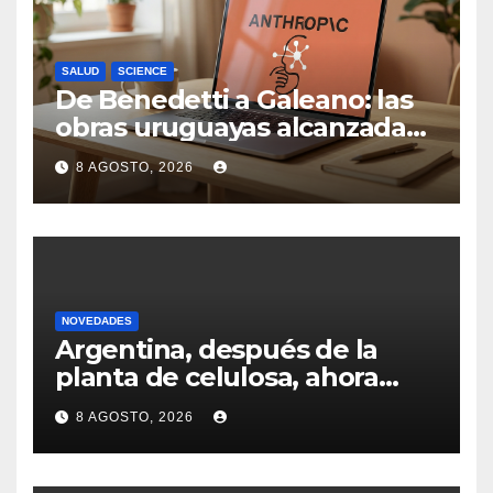
SALUD
SCIENCE
De Benedetti a Galeano: las
obras uruguayas alcanzadas
por la demanda colectiva de
8 AGOSTO, 2026
US$ 1.500 millones contra
Anthropic
NOVEDADES
Argentina, después de la
planta de celulosa, ahora
busca cerrar la inversión por
8 AGOSTO, 2026
un nuevo aserradero