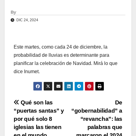
By
DIC 24, 2024
Este martes, como cada 24 de diciembre, la
probabilidad de lluvias es determinante para
planificar la celebración de Navidad. Mirá lo que
dice Inumet.
Navegación
Qué son las
De
“puertas santas” y
“gobernabilidad” a
de
por qué solo 8
“revancha”: las
entradas
iglesias las tienen
palabras que
en el mundo
marcaron el 2024