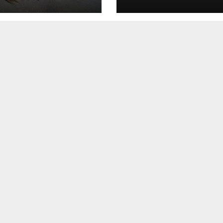
as millonarias
de Canelones,
perjuicios al
Maldonado y Ro
do y detalla
ante la llegada d
o”, “mala fe” y
ciclón extratropi
“fachada”
dulenta para las
ntías