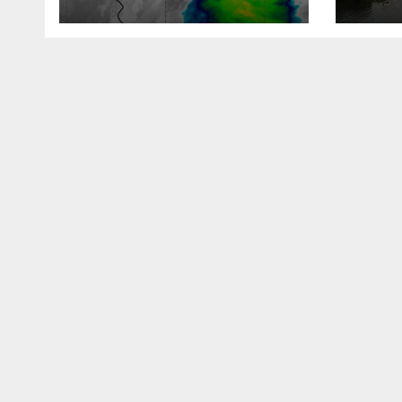
de Canelones,
cifr
Maldonado y Rocha
por 
y qué pasa con las
Esta
clases
“dol
una 
frau
gara