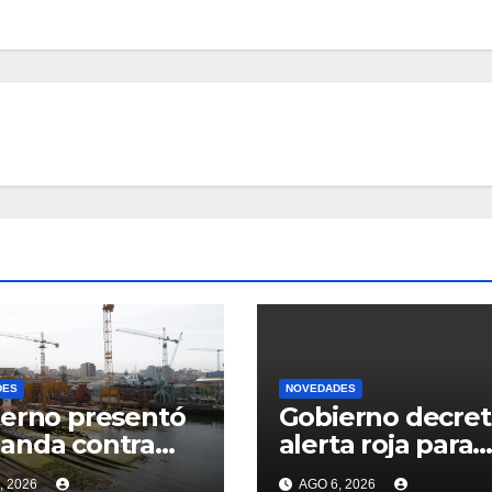
DES
NOVEDADES
erno presentó
Gobierno decret
anda contra
alerta roja para
ama: reclama
localidades cost
, 2026
AGO 6, 2026