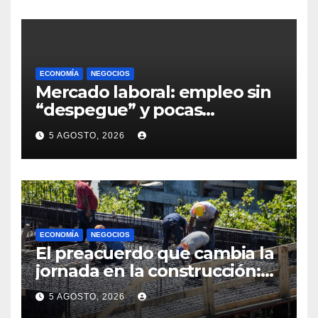
definiciones a la empresa
ECONOMÍA
NEGOCIOS
Mercado laboral: empleo sin
“despegue” y pocas
expectativas empresariales
5 AGOSTO, 2026
sobre aumento de personal
ECONOMÍA
NEGOCIOS
El preacuerdo que cambia la
jornada en la construcción:
menos horas, subas reales y
5 AGOSTO, 2026
convenio hasta 2031