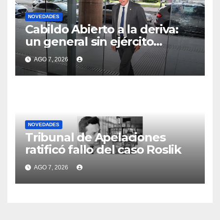
NOVEDADES
Cabildo Abierto a la deriva:
un general sin ejército
tiroteado por sus dos
AGO 7, 2026
soldados
NOVEDADES
Tribunal de Apelaciones
ratificó fallo del caso Roslik
AGO 7, 2026