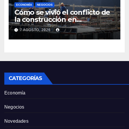
ECONOMÍA
NEGOCIOS
Cómo se vivió el conflicto de
la construcción en
Maldonado, un
7 AGOSTO, 2026
departamento donde el
sector tiene sus
particularidades
CATEGORÍAS
Economía
Negocios
Novedades