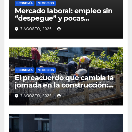
ECONOMÍA
NEGOCIOS
Mercado laboral: empleo sin
“despegue” y pocas
expectativas empresariales
7 AGOSTO, 2026
sobre aumento de personal
ECONOMÍA
NEGOCIOS
El preacuerdo que cambia la
jornada en la construcción:
menos horas, subas reales y
7 AGOSTO, 2026
convenio hasta 2031