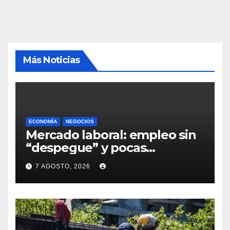
Más Noticias
ECONOMÍA
NEGOCIOS
Mercado laboral: empleo sin
“despegue” y pocas
expectativas empresariales
7 AGOSTO, 2026
sobre aumento de personal