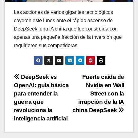
Las acciones de varios gigantes tecnológicos
cayeron este lunes ante el rápido ascenso de
DeepSeek, una IA china que fue construida con
apenas una pequeña fracción de la inversión que
requirieron sus competidoras.
Navegación
DeepSeek vs
Fuerte caída de
OpenAI: guía básica
Nvidia en Wall
de
para entender la
Street con la
entradas
guerra que
irrupción de la IA
revoluciona la
china DeepSeek
inteligencia artificial