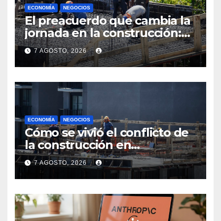
ECONOMÍA
NEGOCIOS
El preacuerdo que cambia la
jornada en la construcción:
menos horas, subas reales y
7 AGOSTO, 2026
convenio hasta 2031
ECONOMÍA
NEGOCIOS
Cómo se vivió el conflicto de
la construcción en
Maldonado, un
7 AGOSTO, 2026
departamento donde el
sector tiene sus
particularidades