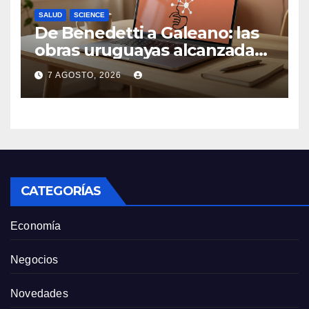
SALUD
SCIENCE
De Benedetti a Galeano: las
obras uruguayas alcanzadas
por la demanda colectiva de
7 AGOSTO, 2026
US$ 1.500 millones contra
Anthropic
CATEGORÍAS
Economía
Negocios
Novedades