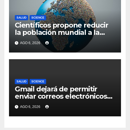
SALUD
SCIENCE
Científicos propone reducir
la población mundial a la
mitad para “salvar” el
AGO 6, 2026
planeta
SALUD
SCIENCE
Gmail dejará de permitir
enviar correos electrónicos
desde direcciones externas a
AGO 6, 2026
partir de enero de 2027