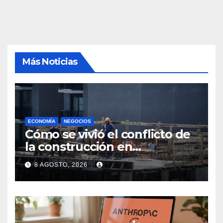
Más Noticias
ECONOMÍA
NEGOCIOS
Cómo se vivió el conflicto de
la construcción en
Maldonado, un
8 AGOSTO, 2026
departamento donde el
sector tiene sus
particularidades