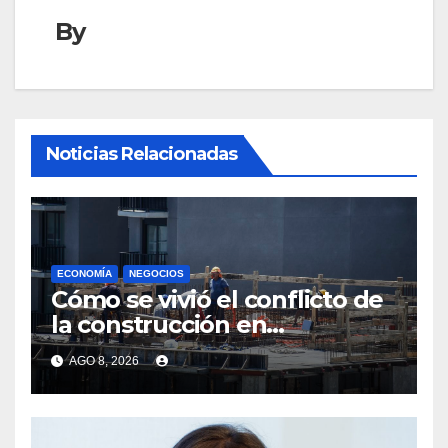
By
Noticias Relacionadas
ECONOMÍA
NEGOCIOS
Cómo se vivió el conflicto de
la construcción en
Maldonado, un
AGO 8, 2026
departamento donde el
sector tiene sus
particularidades