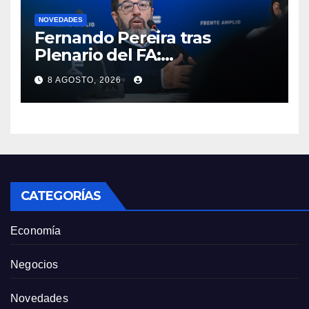
NOVEDADES
Fernando Pereira tras
Plenario del FA:
“Probablemente Orsi no
8 AGOSTO, 2026
luzca tan bien en la tribuna”
como Lacalle Pou “pero en la
cancha gobierna mejor”
CATEGORÍAS
Economía
Negocios
Novedades