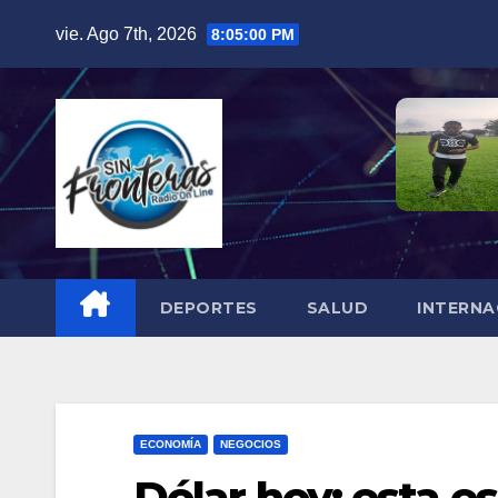
Skip
vie. Ago 7th, 2026
8:05:01 PM
to
content
DEPORTES
SALUD
INTERNA
ECONOMÍA
NEGOCIOS
Dólar hoy: esta es