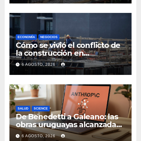
ECONOMÍA
NEGOCIOS
Cómo se vivió el conflicto de
la construcción en
Maldonado, un
6 AGOSTO, 2026
departamento donde el
sector tiene sus
particularidades
SALUD
SCIENCE
De Benedetti a Galeano: las
obras uruguayas alcanzadas
por la demanda colectiva de
6 AGOSTO, 2026
US$ 1.500 millones contra