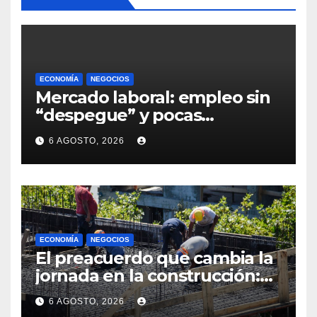
ECONOMÍA
NEGOCIOS
Mercado laboral: empleo sin
“despegue” y pocas
expectativas empresariales
6 AGOSTO, 2026
sobre aumento de personal
ECONOMÍA
NEGOCIOS
El preacuerdo que cambia la
jornada en la construcción:
menos horas, subas reales y
6 AGOSTO, 2026
convenio hasta 2031