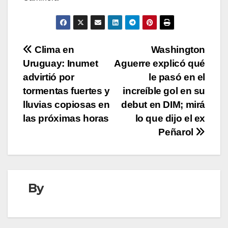
Navegación
Clima en
Washington
Uruguay: Inumet
Aguerre explicó qué
de
advirtió por
le pasó en el
entradas
tormentas fuertes y
increíble gol en su
lluvias copiosas en
debut en DIM; mirá
las próximas horas
lo que dijo el ex
Peñarol
By