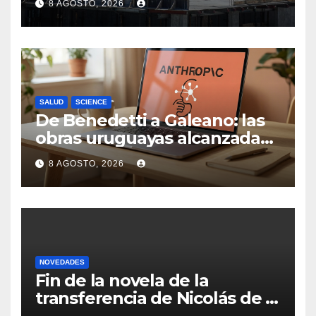
8 AGOSTO, 2026
departamento donde el
sector tiene sus
particularidades
SALUD
SCIENCE
De Benedetti a Galeano: las
obras uruguayas alcanzadas
por la demanda colectiva de
8 AGOSTO, 2026
US$ 1.500 millones contra
Anthropic
NOVEDADES
Fin de la novela de la
transferencia de Nicolás de la
Cruz a Peñarol: “La operación