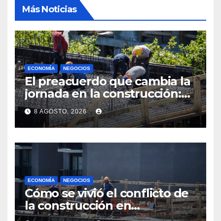
Más Noticias
ECONOMÍA
NEGOCIOS
El preacuerdo que cambia la
jornada en la construcción:
menos horas, subas reales y
8 AGOSTO, 2026
convenio hasta 2031
ECONOMÍA
NEGOCIOS
Cómo se vivió el conflicto de
la construcción en
Maldonado, un