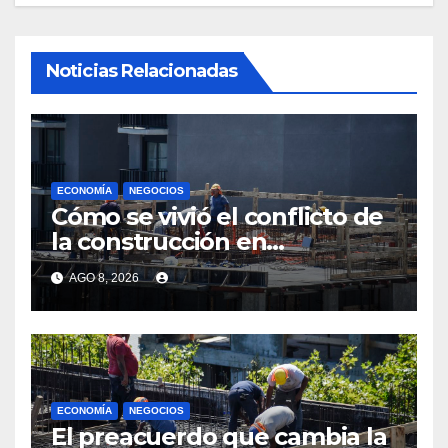
Noticias Relacionadas
ECONOMÍA
NEGOCIOS
Cómo se vivió el conflicto de
la construcción en
Maldonado, un
AGO 8, 2026
departamento donde el
sector tiene sus
particularidades
ECONOMÍA
NEGOCIOS
El preacuerdo que cambia la