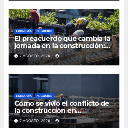
ECONOMÍA
NEGOCIOS
El preacuerdo que cambia la
jornada en la construcción:
menos horas, subas reales y
7 AGOSTO, 2026
convenio hasta 2031
ECONOMÍA
NEGOCIOS
Cómo se vivió el conflicto de
la construcción en
Maldonado, un
7 AGOSTO, 2026
departamento donde el