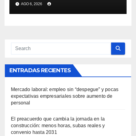
de Canelones, Maldonado y
AGO 6, 2026
Rocha ante la llegada del
ciclón extratropical
ENTRADAS RECIENTES
Mercado laboral: empleo sin “despegue” y pocas
expectativas empresariales sobre aumento de
personal
El preacuerdo que cambia la jornada en la
construcción: menos horas, subas reales y
convenio hasta 2031