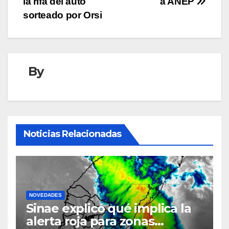
la rifa del auto
a ANEP
sorteado por Orsi
By
Noticias Relacionadas
NOVEDADES
Sinae explicó qué implica la
alerta roja para zonas