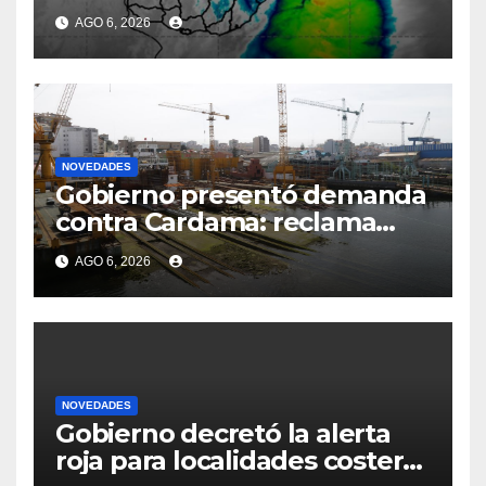
costeras de Canelones,
AGO 6, 2026
Maldonado y Rocha y qué
pasa con las clases
NOVEDADES
Gobierno presentó demanda
contra Cardama: reclama
cifras millonarias por
AGO 6, 2026
perjuicios al Estado y detalla
“dolo”, “mala fe” y una
“fachada” fraudulenta para
las garantías
NOVEDADES
Gobierno decretó la alerta
roja para localidades costeras