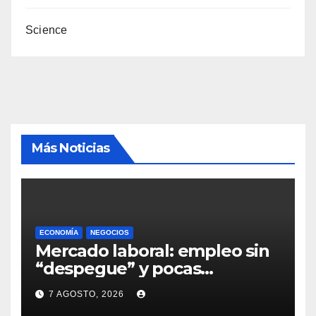
Science
Más Noticias
ECONOMÍA
NEGOCIOS
Mercado laboral: empleo sin
“despegue” y pocas
expectativas empresariales
7 AGOSTO, 2026
sobre aumento de personal