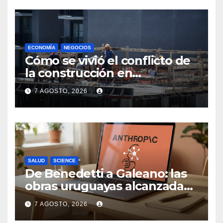
ECONOMÍA
NEGOCIOS
Cómo se vivió el conflicto de
la construcción en
Maldonado, un
7 AGOSTO, 2026
departamento donde el
sector tiene sus
particularidades
SALUD
SCIENCE
De Benedetti a Galeano: las
obras uruguayas alcanzadas
por la demanda colectiva de
7 AGOSTO, 2026
US$ 1.500 millones contra