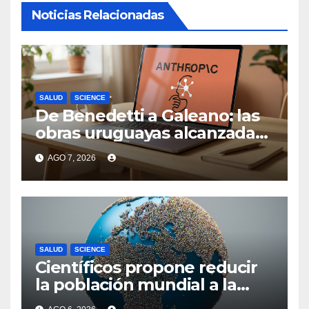
Noticias Relacionadas
SALUD
SCIENCE
De Benedetti a Galeano: las
obras uruguayas alcanzadas
por la demanda colectiva de
AGO 7, 2026
US$ 1.500 millones contra
Anthropic
SALUD
SCIENCE
Científicos propone reducir
la población mundial a la
mitad para “salvar” el