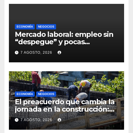
ECONOMÍA
NEGOCIOS
Mercado laboral: empleo sin
“despegue” y pocas
expectativas empresariales
7 AGOSTO, 2026
sobre aumento de personal
ECONOMÍA
NEGOCIOS
El preacuerdo que cambia la
jornada en la construcción:
menos horas, subas reales y
7 AGOSTO, 2026
convenio hasta 2031