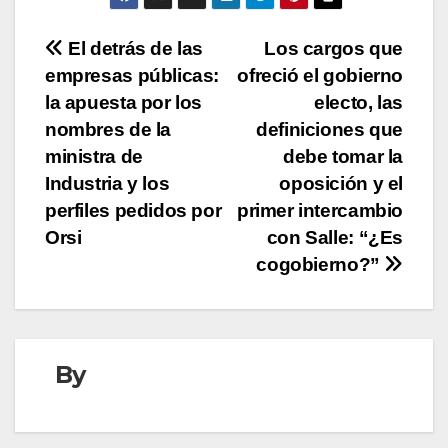
Navegación
El detrás de las
Los cargos que
empresas públicas:
ofreció el gobierno
de
la apuesta por los
electo, las
entradas
nombres de la
definiciones que
ministra de
debe tomar la
Industria y los
oposición y el
perfiles pedidos por
primer intercambio
Orsi
con Salle: “¿Es
cogobierno?”
By