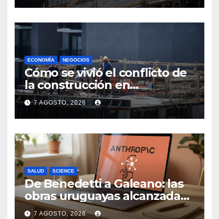
ECONOMÍA
NEGOCIOS
Cómo se vivió el conflicto de
la construcción en
Maldonado, un
7 AGOSTO, 2026
departamento donde el
sector tiene sus
particularidades
SALUD
SCIENCE
De Benedetti a Galeano: las
obras uruguayas alcanzadas
por la demanda colectiva de
7 AGOSTO, 2026