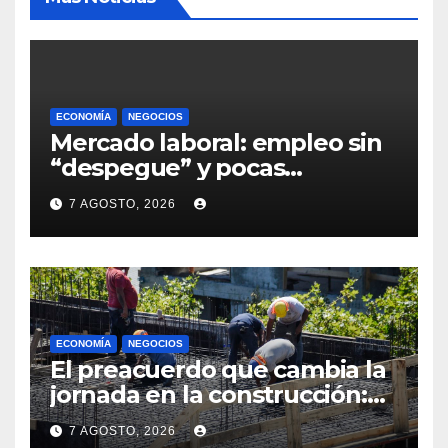
ECONOMÍA
NEGOCIOS
Mercado laboral: empleo sin
“despegue” y pocas
expectativas empresariales
7 AGOSTO, 2026
sobre aumento de personal
ECONOMÍA
NEGOCIOS
El preacuerdo que cambia la
jornada en la construcción:
menos horas, subas reales y
7 AGOSTO, 2026
convenio hasta 2031