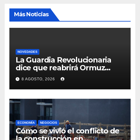
Más Noticias
NOVEDADES
La Guardia Revolucionaria
dice que reabrirá Ormuz
cuando EEUU acepte
8 AGOSTO, 2026
condiciones de Irán
ECONOMÍA
NEGOCIOS
Cómo se vivió el conflicto de
la construcción en