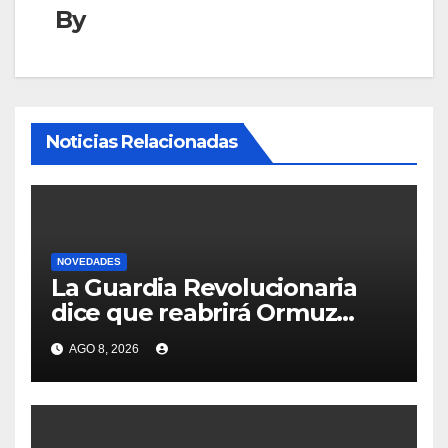
By
Noticias Relacionadas
NOVEDADES
La Guardia Revolucionaria
dice que reabrirá Ormuz
cuando EEUU acepte
AGO 8, 2026
condiciones de Irán