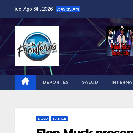
Skip
jue. Ago 6th, 2026
7:45:34 AM
to
content
DEPORTES
SALUD
INTERNA
SALUD
SCIENCE
Elon Musk present