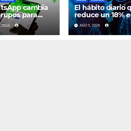
tsApp cambia
El hábito diario 
grupos para
reduce un 18% e
pre: cuáles son
riesgo de demen
, 2026
AGO 5, 2026
tres nuevas
iones