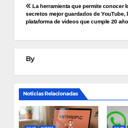
Navegación
La herramienta que permite conocer l
secretos mejor guardados de YouTube, 
de
plataforma de videos que cumple 20 añ
entradas
By
Noticias Relacionadas
SALUD
SCIENCE
SALUD