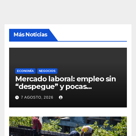
Más Noticias
ECONOMÍA
NEGOCIOS
Mercado laboral: empleo sin
“despegue” y pocas
expectativas empresariales
7 AGOSTO, 2026
sobre aumento de personal