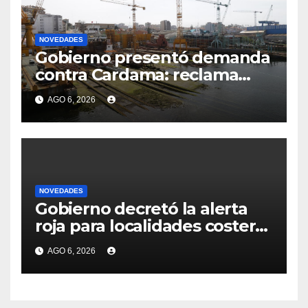
NOVEDADES
Gobierno presentó demanda
contra Cardama: reclama
cifras millonarias por
AGO 6, 2026
perjuicios al Estado y detalla
“dolo”, “mala fe” y una
“fachada” fraudulenta para
las garantías
NOVEDADES
Gobierno decretó la alerta
roja para localidades costeras
de Canelones, Maldonado y
AGO 6, 2026
Rocha ante la llegada del
ciclón extratropical