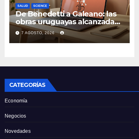
SALUD
SCIENCE
De Benedetti a Galeano: las
obras uruguayas alcanzadas
por la demanda colectiva de
7 AGOSTO, 2026
US$ 1.500 millones contra
Anthropic
CATEGORÍAS
Economía
Negocios
Novedades