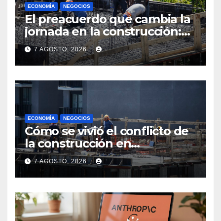
ECONOMÍA
NEGOCIOS
El preacuerdo que cambia la
jornada en la construcción:
menos horas, subas reales y
7 AGOSTO, 2026
convenio hasta 2031
ECONOMÍA
NEGOCIOS
Cómo se vivió el conflicto de
la construcción en
Maldonado, un
7 AGOSTO, 2026
departamento donde el
sector tiene sus
particularidades