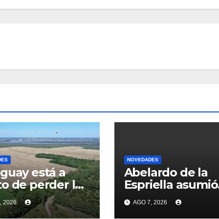
DES
NOVEDADES
guay está a
Abelardo de la
o de perder la
Espriella asumió
r inversión
como president
, 2026
AGO 7, 2026
ada de su
Colombia: prome