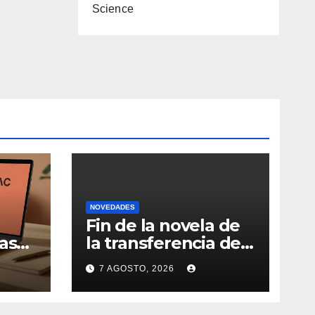
Science
NOVEDADES
Fin de la novela de
as
la transferencia de
Nicolás de la Cruz a
7 AGOSTO, 2026
la
Peñarol: “La
iva
operación no se
podrá concretar en