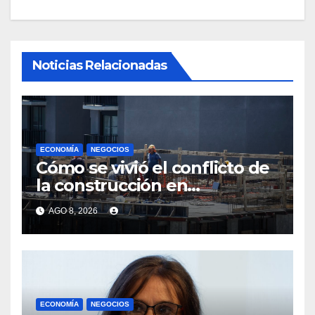
Noticias Relacionadas
ECONOMÍA
NEGOCIOS
Cómo se vivió el conflicto de
la construcción en
Maldonado, un
AGO 8, 2026
departamento donde el
sector tiene sus
particularidades
ECONOMÍA
NEGOCIOS