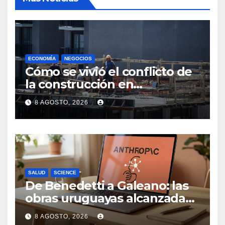
ECONOMÍA
NEGOCIOS
Cómo se vivió el conflicto de
la construcción en
Maldonado, un
8 AGOSTO, 2026
departamento donde el
sector tiene sus
particularidades
SALUD
SCIENCE
De Benedetti a Galeano: las
obras uruguayas alcanzadas
por la demanda colectiva de
8 AGOSTO, 2026
US$ 1.500 millones contra