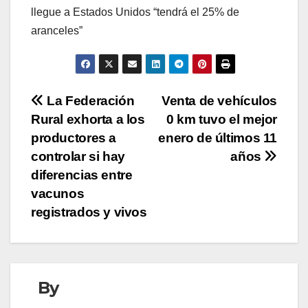
llegue a Estados Unidos “tendrá el 25% de
aranceles”
Navegación
La Federación
Venta de vehículos
Rural exhorta a los
0 km tuvo el mejor
de
productores a
enero de últimos 11
entradas
controlar si hay
años
diferencias entre
vacunos
registrados y vivos
By