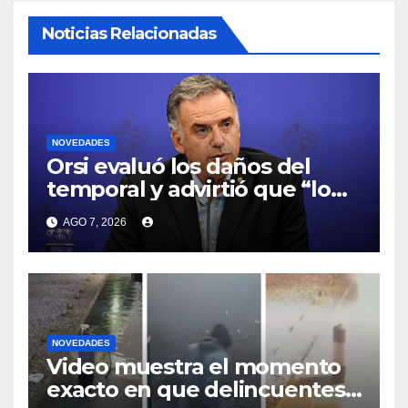
Noticias Relacionadas
NOVEDADES
Orsi evaluó los daños del
temporal y advirtió que “lo
complejo va a empezar a
AGO 7, 2026
partir de setiembre” por El
Niño
NOVEDADES
Video muestra el momento
exacto en que delincuentes