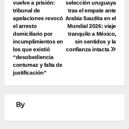
vuelve a prisión:
selección uruguaya
de
tribunal de
tras el empate ante
entradas
apelaciones revocó
Arabia Saudita en el
el arresto
Mundial 2026: viaje
domiciliario por
tranquilo a México,
incumplimientos en
sin sentidos y la
los que existió
confianza intacta
“desobediencia
contumaz y falta de
justificación”
By