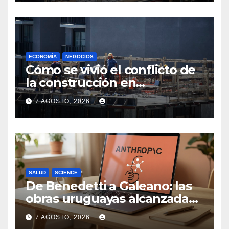
ECONOMÍA
NEGOCIOS
Cómo se vivió el conflicto de
la construcción en
Maldonado, un
7 AGOSTO, 2026
departamento donde el
sector tiene sus
particularidades
SALUD
SCIENCE
De Benedetti a Galeano: las
obras uruguayas alcanzadas
por la demanda colectiva de
7 AGOSTO, 2026
US$ 1.500 millones contra