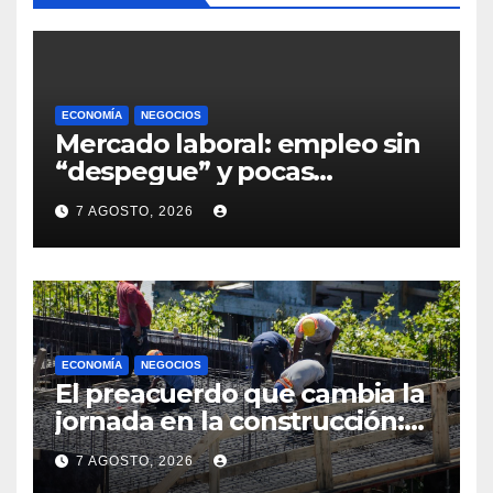
ECONOMÍA
NEGOCIOS
Mercado laboral: empleo sin
“despegue” y pocas
expectativas empresariales
7 AGOSTO, 2026
sobre aumento de personal
ECONOMÍA
NEGOCIOS
El preacuerdo que cambia la
jornada en la construcción:
menos horas, subas reales y
7 AGOSTO, 2026
convenio hasta 2031