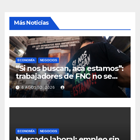
Más Noticias
ECONOMÍA
NEGOCIOS
“Si nos buscan, acá estamos”:
trabajadores de FNC no se
reintegran a sus tareas en
6 AGOSTO, 2026
Montevideo y sindicato exige
definiciones a la empresa
ECONOMÍA
NEGOCIOS
Mercado laboral: empleo sin