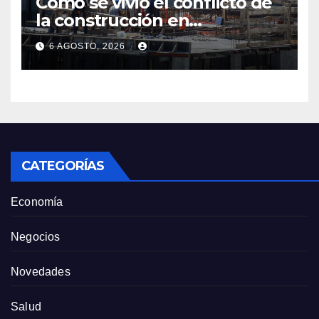
Cómo se vivió el conflicto de
la construcción en
Maldonado, un
6 AGOSTO, 2026
departamento donde el
sector tiene sus
particularidades
CATEGORÍAS
Economía
Negocios
Novedades
Salud