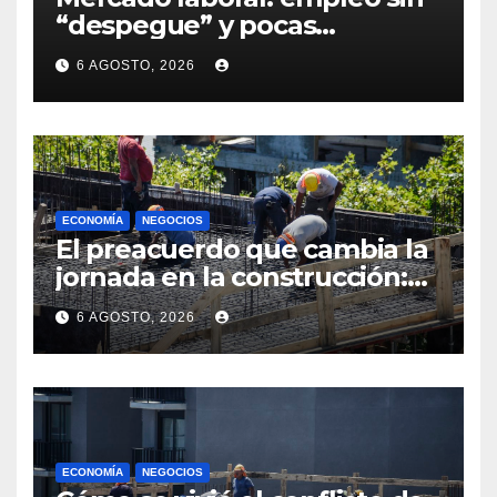
“despegue” y pocas
expectativas empresariales
6 AGOSTO, 2026
sobre aumento de personal
ECONOMÍA
NEGOCIOS
El preacuerdo que cambia la
jornada en la construcción:
menos horas, subas reales y
6 AGOSTO, 2026
convenio hasta 2031
ECONOMÍA
NEGOCIOS