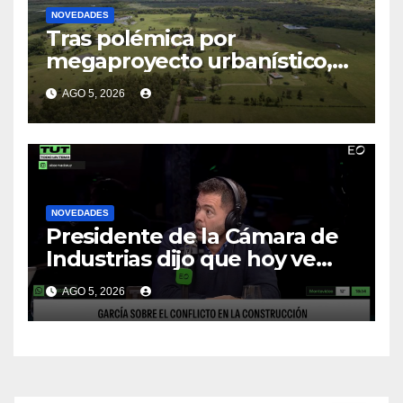
NOVEDADES
Tras polémica por
megaproyecto urbanístico,
Ambiente emitirá decreto
AGO 5, 2026
para incluir a los Bañados de
Carrasco entre humedales
protegidos
NOVEDADES
Presidente de la Cámara de
Industrias dijo que hoy ve
“inviable” la reducción de la
AGO 5, 2026
jornada laboral en el sector