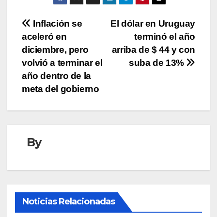
Navegación
Inflación se
El dólar en Uruguay
aceleró en
terminó el año
de
diciembre, pero
arriba de $ 44 y con
entradas
volvió a terminar el
suba de 13%
año dentro de la
meta del gobierno
By
Noticias Relacionadas