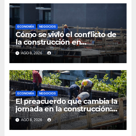
ECONOMÍA
NEGOCIOS
Cómo se vivió el conflicto de
la construcción en
Maldonado, un
AGO 8, 2026
departamento donde el
sector tiene sus
particularidades
ECONOMÍA
NEGOCIOS
El preacuerdo que cambia la
jornada en la construcción:
menos horas, subas reales y
AGO 8, 2026
convenio hasta 2031