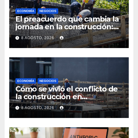
ECONOMÍA
NEGOCIOS
El preacuerdo que cambia la
jornada en la construcción:
menos horas, subas reales y
8 AGOSTO, 2026
convenio hasta 2031
ECONOMÍA
NEGOCIOS
Cómo se vivió el conflicto de
la construcción en
Maldonado, un
8 AGOSTO, 2026
departamento donde el
sector tiene sus
particularidades