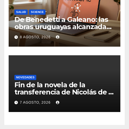
SALUD
SCIENCE
De Benedetti a Galeano: las
obras uruguayas alcanzadas
por la demanda colectiva de
8 AGOSTO, 2026
US$ 1.500 millones contra
Anthropic
NOVEDADES
Fin de la novela de la
transferencia de Nicolás de la
Cruz a Peñarol: “La operación
7 AGOSTO, 2026
no se podrá concretar en
este momento”