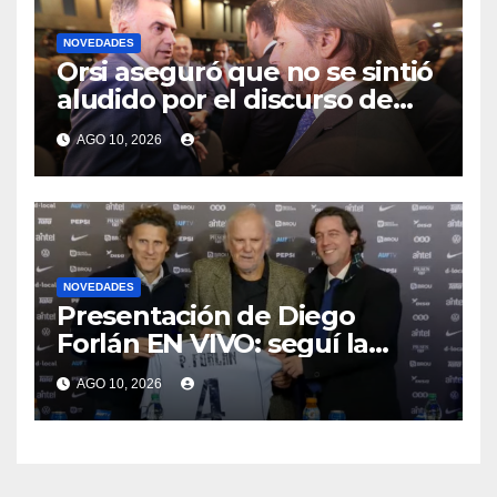
NOVEDADES
Orsi aseguró que no se sintió
aludido por el discurso de
Lacalle Pou sobre gobernar
AGO 10, 2026
“con autoridad”
NOVEDADES
Presentación de Diego
Forlán EN VIVO: seguí la
conferencia del nuevo
AGO 10, 2026
entrenador de la selección
uruguaya