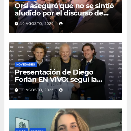
Orsi aseguró que no se sintió
aludido por el discurso de
Lacalle Pou sobre gobernar
10 AGOSTO, 2026
“con autoridad”
NOVEDADES
Presentación de Diego
Forlán EN VIVO: seguí la
conferencia del nuevo
10 AGOSTO, 2026
entrenador de la selección
uruguaya
SALUD
SCIENCE