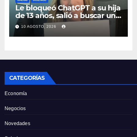
Le bloqueó ChatGPT a su hija
de 13 años, salió a buscar una
alternativa y terminó
10 AGOSTO, 2026
creando una IA educativa
CATEGORÍAS
Economía
Negocios
Novedades