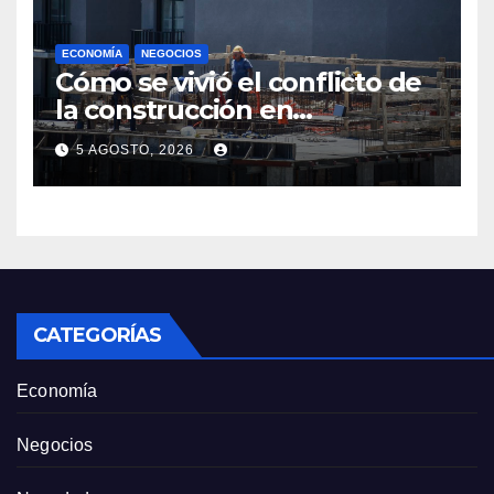
ECONOMÍA
NEGOCIOS
Cómo se vivió el conflicto de
la construcción en
Maldonado, un
5 AGOSTO, 2026
departamento donde el
sector tiene sus
particularidades
CATEGORÍAS
Economía
Negocios