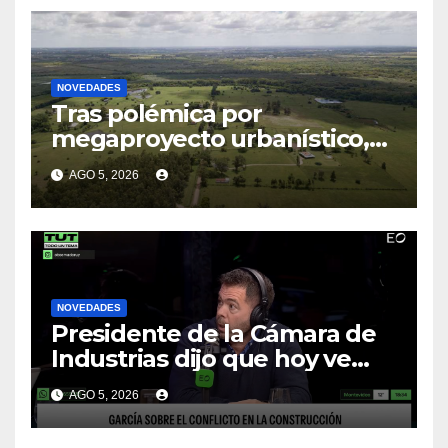
colega
NOVEDADES
Tras polémica por
megaproyecto urbanístico,
Ambiente emitirá decreto
AGO 5, 2026
para incluir a los Bañados de
Carrasco entre humedales
protegidos
NOVEDADES
Presidente de la Cámara de
Industrias dijo que hoy ve
“inviable” la reducción de la
AGO 5, 2026
jornada laboral en el sector