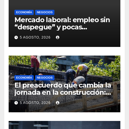
ECONOMÍA
NEGOCIOS
Mercado laboral: empleo sin
“despegue” y pocas
expectativas empresariales
5 AGOSTO, 2026
sobre aumento de personal
ECONOMÍA
NEGOCIOS
El preacuerdo que cambia la
jornada en la construcción:
menos horas, subas reales y
5 AGOSTO, 2026
convenio hasta 2031