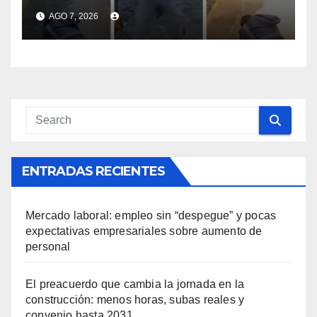
hicieron explotar un cajero
AGO 7, 2026
en Parque Miramar
ENTRADAS RECIENTES
Mercado laboral: empleo sin “despegue” y pocas
expectativas empresariales sobre aumento de
personal
El preacuerdo que cambia la jornada en la
construcción: menos horas, subas reales y
convenio hasta 2031