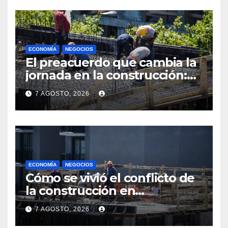
ECONOMÍA
NEGOCIOS
El preacuerdo que cambia la
jornada en la construcción:
menos horas, subas reales y
7 AGOSTO, 2026
convenio hasta 2031
ECONOMÍA
NEGOCIOS
Cómo se vivió el conflicto de
la construcción en
Maldonado, un
7 AGOSTO, 2026
departamento donde el