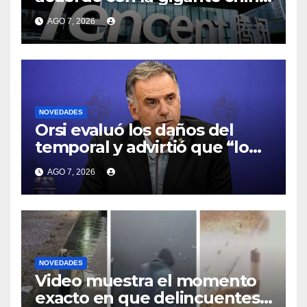
Tencent y busca impulsar la
AGO 7, 2026
instalación de un data center
de la empresa en Uruguay
NOVEDADES
Orsi evaluó los daños del
temporal y advirtió que “lo
complejo va a empezar a
AGO 7, 2026
partir de setiembre” por El
Niño
NOVEDADES
Video muestra el momento
exacto en que delincuentes