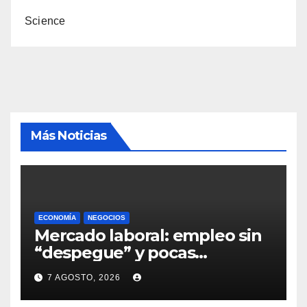
Science
Más Noticias
ECONOMÍA
NEGOCIOS
Mercado laboral: empleo sin
“despegue” y pocas
expectativas empresariales
7 AGOSTO, 2026
sobre aumento de personal