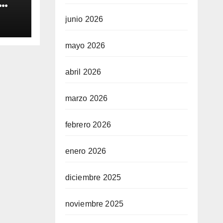
e de
junio 2026
tió
mayo 2026
o” y
den
abril 2026
marzo 2026
febrero 2026
enero 2026
diciembre 2025
noviembre 2025