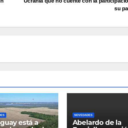
ón
Ucrania que no cuente con la participaci
su p
DES
NOVEDADES
guay está a
Abelardo de la