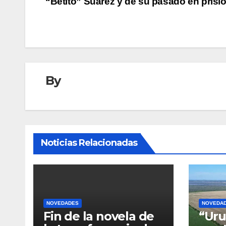
“Betito” Suárez y de su pasado en prisi
entradas
By
Noticias Relacionadas
NOVEDADES
NOVEDA
Fin de la novela de
“Uru