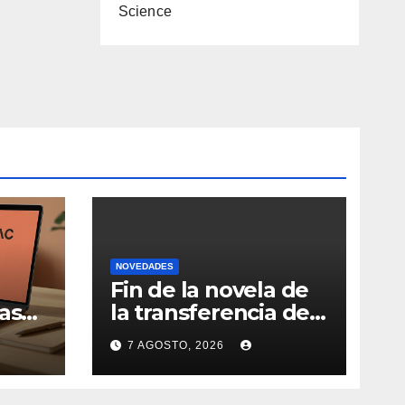
Science
NOVEDADES
Fin de la novela de
as
la transferencia de
Nicolás de la Cruz a
7 AGOSTO, 2026
la
Peñarol: “La
iva
operación no se
podrá concretar en