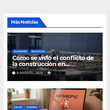
Más Noticias
ECONOMÍA
NEGOCIOS
Cómo se vivió el conflicto de
la construcción en
Maldonado, un
8 AGOSTO, 2026
departamento donde el
sector tiene sus
particularidades
SALUD
SCIENCE