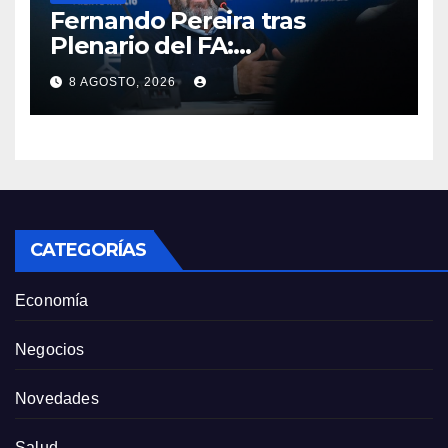
Fernando Pereira tras
Plenario del FA:
“Probablemente Orsi no
8 AGOSTO, 2026
luzca tan bien en la tribuna”
como Lacalle Pou “pero en la
cancha gobierna mejor”
CATEGORÍAS
Economía
Negocios
Novedades
Salud