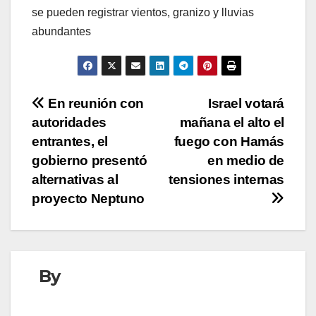
se pueden registrar vientos, granizo y lluvias
abundantes
Navegación
En reunión con
Israel votará
autoridades
mañana el alto el
de
entrantes, el
fuego con Hamás
entradas
gobierno presentó
en medio de
alternativas al
tensiones internas
proyecto Neptuno
By