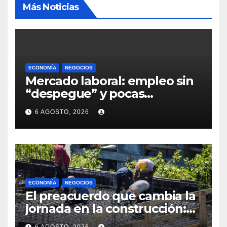
Más Noticias
ECONOMÍA
NEGOCIOS
Mercado laboral: empleo sin
“despegue” y pocas
expectativas empresariales
6 AGOSTO, 2026
sobre aumento de personal
ECONOMÍA
NEGOCIOS
El preacuerdo que cambia la
jornada en la construcción:
menos horas, subas reales y