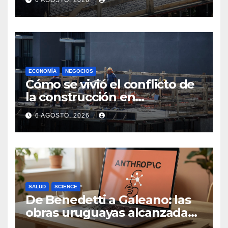
6 AGOSTO, 2026
convenio hasta 2031
ECONOMÍA
NEGOCIOS
Cómo se vivió el conflicto de
la construcción en
Maldonado, un
6 AGOSTO, 2026
departamento donde el
sector tiene sus
particularidades
SALUD
SCIENCE
De Benedetti a Galeano: las
obras uruguayas alcanzadas
por la demanda colectiva de