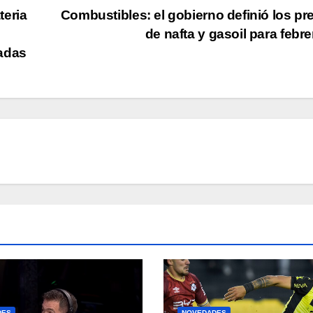
teria
Combustibles: el gobierno definió los pr
:
de nafta y gasoil para febr
cadas
DES
NOVEDADES