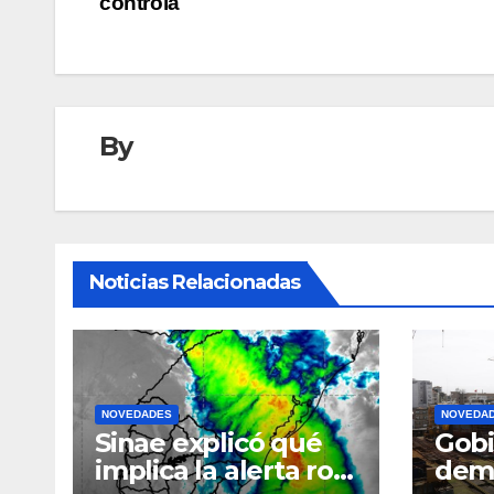
controla
entradas
By
Noticias Relacionadas
NOVEDADES
NOVEDA
Sinae explicó qué
Gobi
implica la alerta roja
dem