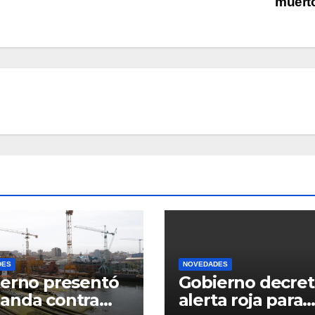
muert
DES
NOVEDADES
erno presentó
Gobierno decret
anda contra
alerta roja para