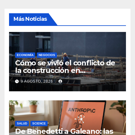
Más Noticias
ECONOMÍA
NEGOCIOS
Cómo se vivió el conflicto de
la construcción en
Maldonado, un
9 AGOSTO, 2026
departamento donde el
sector tiene sus
particularidades
SALUD
SCIENCE
De Benedetti a Galeano: las