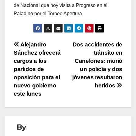
de Nacional que hoy visita a Progreso en el
Paladino por el Torneo Apertura
Navegación
Alejandro
Dos accidentes de
Sánchez ofrecerá
tránsito en
de
cargos a los
Canelones: murió
entradas
partidos de
un policía y dos
oposición para el
jóvenes resultaron
nuevo gobierno
heridos
este lunes
By