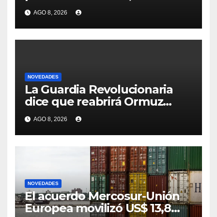
busca cerrar la inversión por
AGO 8, 2026
un nuevo aserradero
NOVEDADES
La Guardia Revolucionaria
dice que reabrirá Ormuz
cuando EEUU acepte
AGO 8, 2026
condiciones de Irán
NOVEDADES
El acuerdo Mercosur-Unión
Europea movilizó US$ 13,8