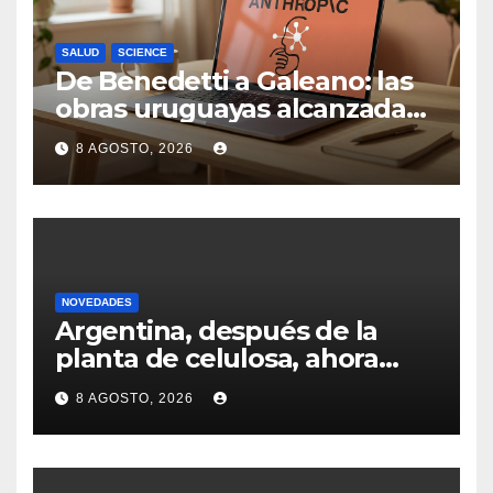
SALUD
SCIENCE
De Benedetti a Galeano: las
obras uruguayas alcanzadas
por la demanda colectiva de
8 AGOSTO, 2026
US$ 1.500 millones contra
Anthropic
NOVEDADES
Argentina, después de la
planta de celulosa, ahora
busca cerrar la inversión por
8 AGOSTO, 2026
un nuevo aserradero