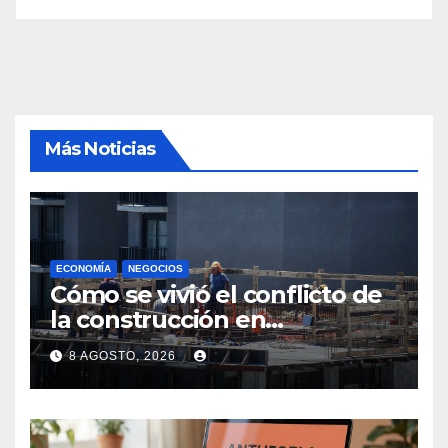
Más Noticias
ECONOMÍA
NEGOCIOS
Cómo se vivió el conflicto de
la construcción en
Maldonado, un
8 AGOSTO, 2026
departamento donde el
sector tiene sus
particularidades