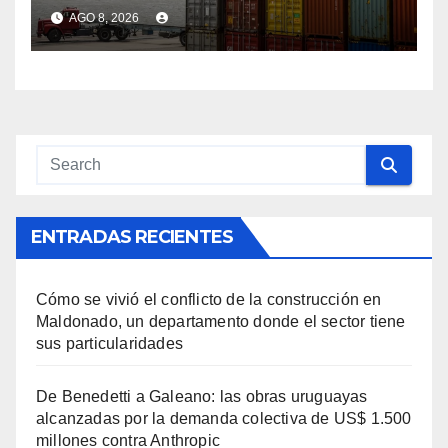
millones en sus primeras 12
AGO 8, 2026
semanas de aplicación
ENTRADAS RECIENTES
Cómo se vivió el conflicto de la construcción en
Maldonado, un departamento donde el sector tiene
sus particularidades
De Benedetti a Galeano: las obras uruguayas
alcanzadas por la demanda colectiva de US$ 1.500
millones contra Anthropic