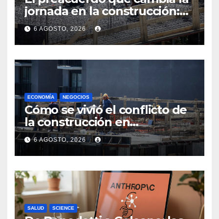
jornada en la construcción:
menos horas, subas reales y
6 AGOSTO, 2026
convenio hasta 2031
ECONOMÍA
NEGOCIOS
Cómo se vivió el conflicto de
la construcción en
Maldonado, un
6 AGOSTO, 2026
departamento donde el
sector tiene sus
particularidades
SALUD
SCIENCE