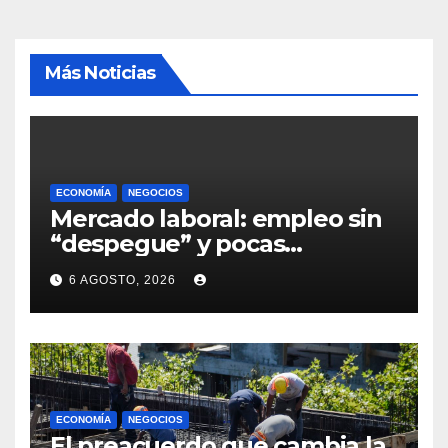
Más Noticias
ECONOMÍA
NEGOCIOS
Mercado laboral: empleo sin
“despegue” y pocas
expectativas empresariales
6 AGOSTO, 2026
sobre aumento de personal
ECONOMÍA
NEGOCIOS
El preacuerdo que cambia la