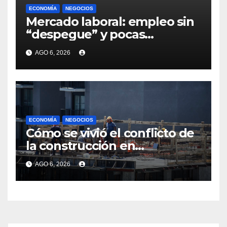
ECONOMÍA
NEGOCIOS
Mercado laboral: empleo sin
“despegue” y pocas
expectativas empresariales
AGO 6, 2026
sobre aumento de personal
ECONOMÍA
NEGOCIOS
Cómo se vivió el conflicto de
la construcción en
Maldonado, un
AGO 6, 2026
departamento donde el
sector tiene sus
particularidades