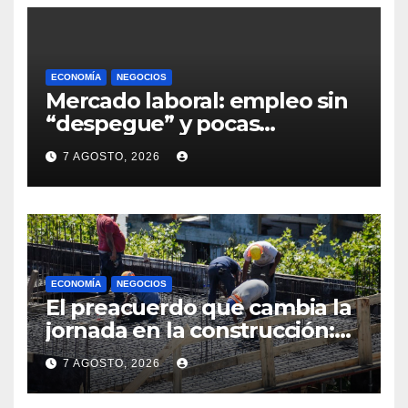
ECONOMÍA
NEGOCIOS
Mercado laboral: empleo sin
“despegue” y pocas
expectativas empresariales
7 AGOSTO, 2026
sobre aumento de personal
ECONOMÍA
NEGOCIOS
El preacuerdo que cambia la
jornada en la construcción:
menos horas, subas reales y
7 AGOSTO, 2026
convenio hasta 2031