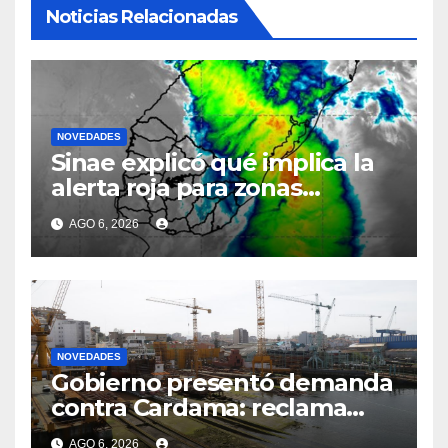
Noticias Relacionadas
NOVEDADES
Sinae explicó qué implica la
alerta roja para zonas
costeras de Canelones,
AGO 6, 2026
Maldonado y Rocha y qué
pasa con las clases
NOVEDADES
Gobierno presentó demanda
contra Cardama: reclama
cifras millonarias por
AGO 6, 2026