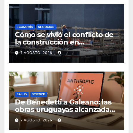
ECONOMÍA
NEGOCIOS
Cómo se vivió el conflicto de
la construcción en
Maldonado, un
7 AGOSTO, 2026
departamento donde el
sector tiene sus
particularidades
SALUD
SCIENCE
De Benedetti a Galeano: las
obras uruguayas alcanzadas
por la demanda colectiva de
7 AGOSTO, 2026
US$ 1.500 millones contra
Anthropic