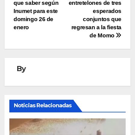
de
que saber según
entretelones de tres
entradas
Inumet para este
esperados
domingo 26 de
conjuntos que
enero
regresan a la fiesta
de Momo
By
Noticias Relacionadas