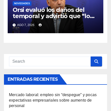
NOVEDADES
Orsi evaluó los daños del
temporal y advirtió que “lo
complejo va a empezar a
AGO 7, 2026
partir de setiembre” por El
Niño
ENTRADAS RECIENTES
Mercado laboral: empleo sin “despegue” y pocas
expectativas empresariales sobre aumento de
personal