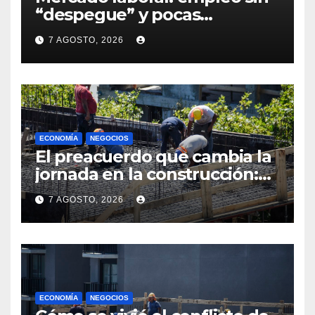
“despegue” y pocas
expectativas empresariales
7 AGOSTO, 2026
sobre aumento de personal
ECONOMÍA
NEGOCIOS
El preacuerdo que cambia la
jornada en la construcción:
menos horas, subas reales y
7 AGOSTO, 2026
convenio hasta 2031
ECONOMÍA
NEGOCIOS