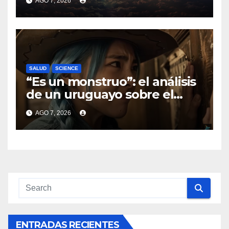
AGO 7, 2026
SALUD
SCIENCE
“Es un monstruo”: el análisis
de un uruguayo sobre el
nuevo modelo de video de IA
AGO 7, 2026
que sorprendió al mundo
ENTRADAS RECIENTES