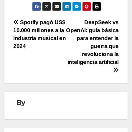
Navegación
Spotify pagó US$
DeepSeek vs
10.000 millones a la
OpenAI: guía básica
de
industria musical en
para entender la
entradas
2024
guerra que
revoluciona la
inteligencia artificial
By