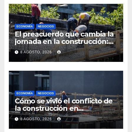
ECONOMÍA
NEGOCIOS
El preacuerdo que cambia la
jornada en la construcción:
menos horas, subas reales y
8 AGOSTO, 2026
convenio hasta 2031
ECONOMÍA
NEGOCIOS
Cómo se vivió el conflicto de
la construcción en
Maldonado, un
8 AGOSTO, 2026
departamento donde el
sector tiene sus