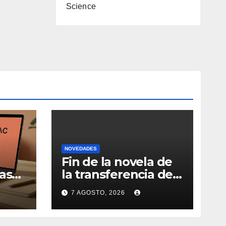
Science
NOVEDADES
Fin de la novela de
as
la transferencia de
Nicolás de la Cruz a
7 AGOSTO, 2026
la
Peñarol: “La
iva
operación no se
podrá concretar en