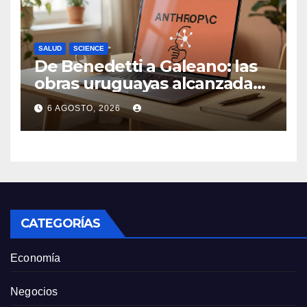
SALUD
SCIENCE
De Benedetti a Galeano: las
obras uruguayas alcanzadas
por la demanda colectiva de
6 AGOSTO, 2026
US$ 1.500 millones contra
Anthropic
CATEGORÍAS
Economía
Negocios