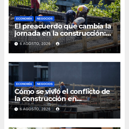
ECONOMÍA
NEGOCIOS
El preacuerdo que cambia la
jornada en la construcción:
menos horas, subas reales y
6 AGOSTO, 2026
convenio hasta 2031
ECONOMÍA
NEGOCIOS
Cómo se vivió el conflicto de
la construcción en
Maldonado, un
6 AGOSTO, 2026
departamento donde el
sector tiene sus
particularidades