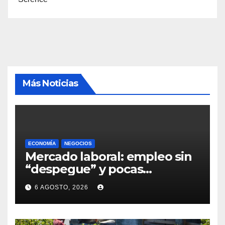
Más Noticias
ECONOMÍA
NEGOCIOS
Mercado laboral: empleo sin
“despegue” y pocas
expectativas empresariales
6 AGOSTO, 2026
sobre aumento de personal